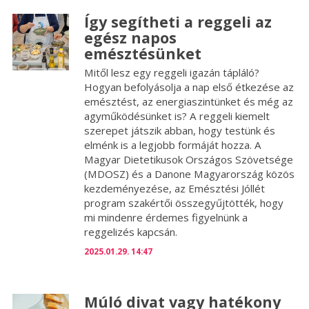
Így segítheti a reggeli az
egész napos
emésztésünket
Mitől lesz egy reggeli igazán tápláló?
Hogyan befolyásolja a nap első étkezése az
emésztést, az energiaszintünket és még az
agyműködésünket is? A reggeli kiemelt
szerepet játszik abban, hogy testünk és
elménk is a legjobb formáját hozza. A
Magyar Dietetikusok Országos Szövetsége
(MDOSZ) és a Danone Magyarország közös
kezdeményezése, az Emésztési Jóllét
program szakértői összegyűjtötték, hogy
mi mindenre érdemes figyelnünk a
reggelizés kapcsán.
2025.01.29. 14:47
Múló divat vagy hatékony