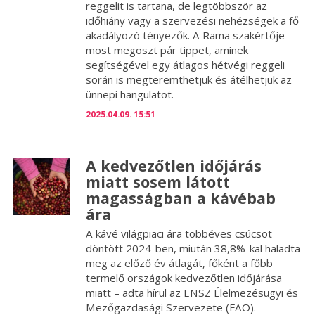
reggelit is tartana, de legtöbbször az
időhiány vagy a szervezési nehézségek a fő
akadályozó tényezők. A Rama szakértője
most megoszt pár tippet, aminek
segítségével egy átlagos hétvégi reggeli
során is megteremthetjük és átélhetjük az
ünnepi hangulatot.
2025.04.09. 15:51
A kedvezőtlen időjárás
miatt sosem látott
magasságban a kávébab
ára
A kávé világpiaci ára többéves csúcsot
döntött 2024-ben, miután 38,8%-kal haladta
meg az előző év átlagát, főként a főbb
termelő országok kedvezőtlen időjárása
miatt – adta hírül az ENSZ Élelmezésügyi és
Mezőgazdasági Szervezete (FAO).