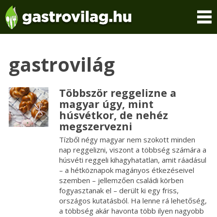
2026. augusztus 06., csütörtök
gastrovilág
Többször reggelizne a
magyar úgy, mint
húsvétkor, de nehéz
megszervezni
Tízből négy magyar nem szokott minden
nap reggelizni, viszont a többség számára a
húsvéti reggeli kihagyhatatlan, amit ráadásul
– a hétköznapok magányos étkezéseivel
szemben – jellemzően családi körben
fogyasztanak el – derült ki egy friss,
országos kutatásból. Ha lenne rá lehetőség,
a többség akár havonta több ilyen nagyobb