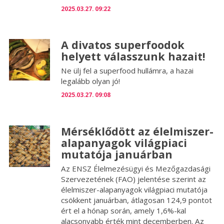
2025.03.27. 09:22
A divatos superfoodok
helyett válasszunk hazait!
Ne ülj fel a superfood hullámra, a hazai
legalább olyan jó!
2025.03.27. 09:08
Mérséklődött az élelmiszer-
alapanyagok világpiaci
mutatója januárban
Az ENSZ Élelmezésügyi és Mezőgazdasági
Szervezetének (FAO) jelentése szerint az
élelmiszer-alapanyagok világpiaci mutatója
csökkent januárban, átlagosan 124,9 pontot
ért el a hónap során, amely 1,6%-kal
alacsonyabb érték mint decemberben. Az