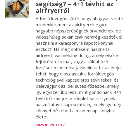
segítség? – 4+1 tévhit az
airfryerről
A forró levegős sütők, vagy ahogyan szinte
mindenki ismeri, az airfryerek egyre
nagyobb népszerűségnek örvendenek, de
valószínűleg sokan csak nemrég kezdték el
használni a karácsonyra kapott konyhai
eszközt. Ha még sohasem használtál
airfryert, van néhány dolog, amely elsőre
fejtörést okozhat, vagy a különböző
források mind mást javasolnak. Itt az ideje
tehát, hogy eloszlassuk a forrólevegős
technológiával kapcsolatos tévhiteket, és
belevágjunk az idei sütés-főzésbe, amely
így egyszerűbb lesz, mint gondolnánk. 4+1
tévhitről rántjuk le a leplet az airfryerek
használatával kapcsolatban, amely így még
könnyebbé teheti a mindennapi konyhai
életet.
2025.01.29. 11:17