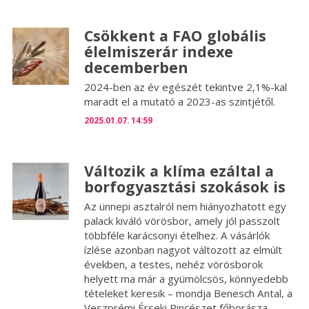
Csökkent a FAO globális
élelmiszerár indexe
decemberben
2024-ben az év egészét tekintve 2,1%-kal
maradt el a mutató a 2023-as szintjétől.
2025.01.07. 14:59
Változik a klíma ezáltal a
borfogyasztási szokások is
Az ünnepi asztalról nem hiányozhatott egy
palack kiváló vörösbor, amely jól passzolt
többféle karácsonyi ételhez. A vásárlók
ízlése azonban nagyot változott az elmúlt
években, a testes, nehéz vörösborok
helyett ma már a gyümölcsös, könnyedebb
tételeket keresik – mondja Benesch Antal, a
Veszprémi Érseki Pincészet főborásza.