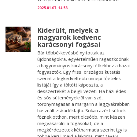
2025.01.07. 14:53
Kiderült, melyek a
magyarok kedvenc
karácsonyi fogásai
Bár többé-kevésbé nyitottak az
újdonságokra, egyértelműen ragaszkodnak
a hagyományos karácsonyi étkekhez a hazai
fogyasztók. Egy friss, országos kutatás
szerint a legkedveltebb ünnepi főételek
listáját így a töltött káposzta, a
desszertekét a bejgli vezeti. Ha házi édes
és sós süteményekről van szó,
toronymagasan a margarin a leggyakrabban
használt zsiradékfajta. Sokan azért sütnek-
főznek otthon, mert olcsóbb, mint készen
megvásárolni a fogásokat, de a
megkérdezettek kétharmada szerint így is
többe kerül majd a lakoma, mint tavaly.